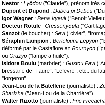
Nestor
:
Ly
ô
dou
("Claude"), prénom très c
Dupont et Dupond
:
Dubeu pi Débeu
("Dub
Igor Wagner
:
Bena Vyeuli
("Benoît Vielleux
Docteur Rotule
:
Cresseny
eu
la
("Cartilage
Sanzot
(le boucher) :
Sevi
("civier", "froma
Séraphin Lampion
:
Berteloumi Lèpyon
("
déformé par le Castafiore en
Bournyon
("pe
ou
Cruzyo
("lampe à huile").
Isidore Boulu
(marbrier) :
Gustou Favi
("Au
bressane de "Faure", "Lefèvre", etc., du lat
"forgeron".
Jean-Lou de la Batellerie
(journaliste) :
Zè
Shar
i
zha
("Jean-Lou de la Charrière").
Walter Rizotto
(journaliste) :
Fric Frecach