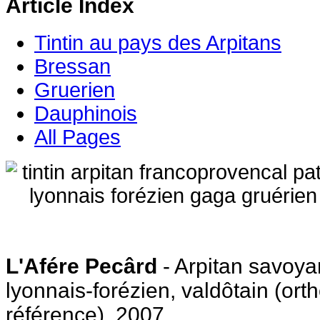
Article Index
Tintin au pays des Arpitans
Bressan
Gruerien
Dauphinois
All Pages
L'Afére Pecârd
- Arpitan savoya
lyonnais-forézien, valdôtain (or
référence), 2007