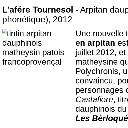
L'afére Tournesol
- Arpitan dau
phonétique), 2012
Une nouvelle 
en arpitan
est
juillet 2012, et
matheysine qu
Polychronis, un
convaincu, pou
personnages
Castafiore
, ti
dauphinois du
Les Bèrloqués