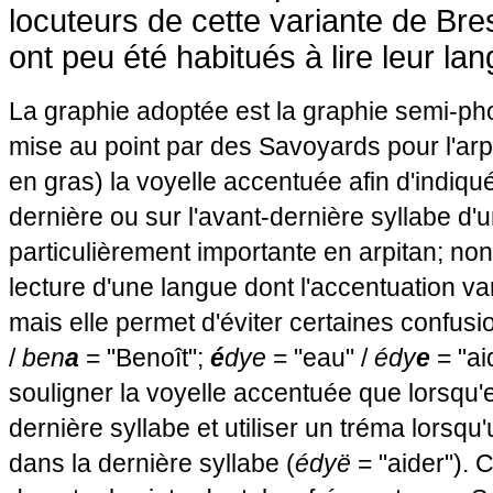
locuteurs de cette variante de Bres
ont peu été habitués à lire leur la
La graphie adoptée est la graphie semi-ph
mise au point par des Savoyards pour l'arp
en gras) la voyelle accentuée afin d'indiqué 
dernière ou sur l'avant-dernière syllabe d'u
particulièrement importante en arpitan; non 
lecture d'une langue dont l'accentuation var
mais elle permet d'éviter certaines confusi
/
ben
a
= "Benoît";
é
dye
= "eau" /
édy
e
= "ai
souligner la voyelle accentuée que lorsqu'e
dernière syllabe et utiliser un tréma lorsq
dans la dernière syllabe (
édyë
= "aider"). 