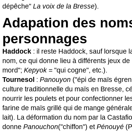
dépêche"
La voix de la Bresse
).
Adapation des nom
personnages
Haddock
: il reste Haddock, sauf lorsque 
nom, ce qui donne lieu à différents jeux de
mord";
Kepyok
= "qui cogne", etc.).
Tournesol
:
Panouyon
("épi de maïs égrené
culture traditionnelle du maïs en Bresse, cér
nourrir les poulets et pour confectionner le
farine de maïs grillé qui de mange génér
lait). La déformation du nom par la Castafi
donne
Panouchon
("chiffon") et
Pénouyé
(P