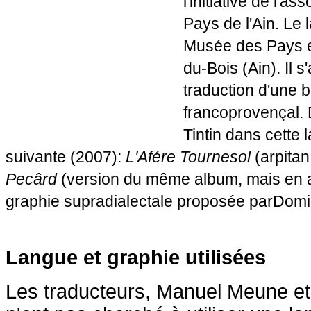
l'initiative de l'a
Pays de l'Ain. Le 
Musée des Pays e
du-Bois (Ain). Il s
traduction d'une 
francoprovençal. 
Tintin dans cette
suivante (2007):
L'Afére Tournesol
(arpitan
Pecârd
(version du même album, mais en a
graphie supradialectale proposée par
Domi
Langue et graphie utilisées
Les traducteurs, Manuel Meune et