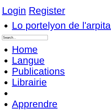
Login
Register
Lo portelyon de l'arpit
Home
Langue
Publications
Librairie
Apprendre