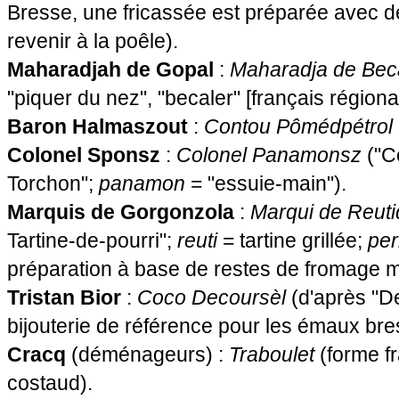
Bresse, une fricassée est préparée avec de
revenir à la poêle).
Maharadjah de Gopal
:
Maharadja de Bec
"piquer du nez", "becaler" [français régional
Baron Halmaszout
:
Contou Pômédpétrol
Colonel Sponsz
:
Colonel Panamonsz
("C
Torchon";
panamon
= "essuie-main").
Marquis de Gorgonzola
:
Marqui de Reuti
Tartine-de-pourri";
reuti
= tartine grillée;
per
préparation à base de restes de fromage m
Tristan Bior
:
Coco Decoursèl
(d'après "D
bijouterie de référence pour les émaux bre
Cracq
(déménageurs) :
Traboulet
(forme f
costaud).