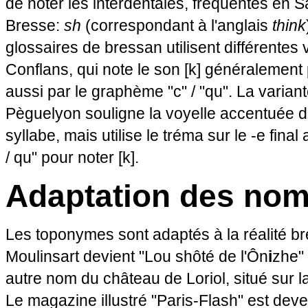
de noter les interdentales, fréquentes en
Bresse:
sh
(correspondant à l'anglais
think
glossaires de bressan utilisent différentes 
Conflans, qui note le son [k] généralement
aussi par le graphème "c" / "qu". La variant
Pèguelyon souligne la voyelle accentuée d
syllabe, mais utilise le tréma sur le -e fina
/ qu" pour noter [k].
Adaptation des nom
Les toponymes sont adaptés à la réalité b
Moulinsart devient "Lou shôté de l'Ôn
i
zhe" 
autre nom du château de
Loriol
, situé sur
Le magazine illustré "Paris-Flash" est de