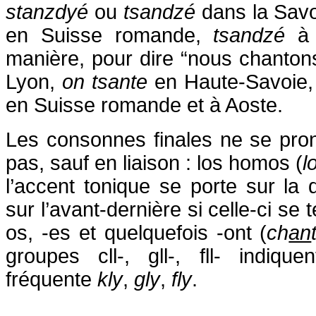
stanzdyé
ou
tsandzé
dans la Sav
en Suisse romande,
tsandzé
à 
manière, pour dire “nous chantons
Lyon,
on tsante
en Haute-Savoie
en Suisse romande et à Aoste.
Les consonnes finales ne se pro
pas, sauf en liaison : los homos (
l
l’accent tonique se porte sur la 
sur l’avant-dernière si celle-ci se t
os, -es et quelquefois -ont (
ch
an
groupes cll-, gll-, fll- indiqu
fréquente
kly
,
gly
,
fly
.