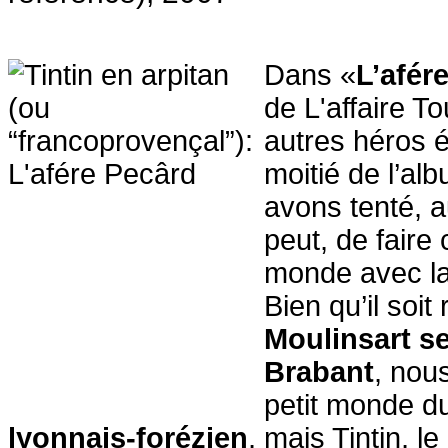
Dans «
L’afér
de L'affaire To
autres héros 
moitié de l’al
avons tenté, a
peut, de faire 
monde avec la
Bien qu’il soi
Moulinsart se
Brabant
, nous
petit monde d
lyonnais-forézien
, mais Tintin, l